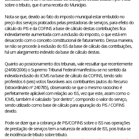
sobre o tributo, que é uma receita do Município.
Nota-se que, devido ao fato do imposto municipal estar embutido no
preço dos serviços praticados pelas prestadoras de serviços, para efeito do
cálculo do PIS e da COFINS a base de cálculo destas contribuições fica
indevidamente aumentada com a inclusão do imposto, o que está em
desacordo com o conceito constitucional de faturamento. Dessa maneira,
se não se procede à exclusão do ISS da base de cálculo das contribuições,
há um alargamento indevido da base de cálculo destas.
Quanto ao posicionamento dos tribunais, vale ressaltar que recentemente
(24/08/2006) o Supremo Tribunal Federal manifestou-se no sentido da
indevida inclusão do ICMS na base de cálculo da COFINS, tendo sido
proferidos 6 (seis) votos favoráveis aos contribuintes (autos do Recurso
Extraordinário nº 240785), observando-se que o mesmo raciocínio é
perfeitamente aplicável com relação ao ISS, vez que este, assim como o
ICMS, também é calculado "por dentro", compondo o valor do serviço,
sendo utilizado como base de cálculo para apuração do PIS / COFINS
devido.
Pode-se dizer que a cobrança de PIS/COFINS sobre o ISS nas operações
de prestação de serviços tem a natureza de adicional de ISS, pois trata-se
de incidência de tributo sobre tributo.