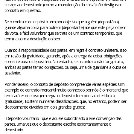
serviço ao depositante (como a manutenção da coisa) não desfigura o
contrato em questão.
Se o contrato de depósito tem por objetivo que alguém (depositário)
guarde alguma coisa para outrem (depositante) até que este peça o bem
de volta, é fácil vislumbrar que se trata de um contrato temporário, que
termina com a devolução do bem.
Quanto à responsabilidade das partes, em regra é contrato unilateral, isso
em razão da gratuidade, gerando, após a entrega da coisa, obrigações
somente para o depositário. No entanto, se o contrato não for gratuito,
ambas as partes terrão obrigações, ou seja, uma de guardar e a outra de
assalariar.
Por derradeiro, o contrato de depósito compreende várias espécies. Um
exemplo de contrato mercantil muito conhecido por nós é o mercantil que
tem caráter oneroso (em regra o depósito tem por característica a
gratuidade). Existem inúmeras classificações, que, no entanto, podem ser
didaticamente divididas em dois grandes grupos:
· Depósito voluntário - que é aquele subordinado à livre convenção das
partes, uma vez que o depositante escolhe espontaneamente o
depositário.