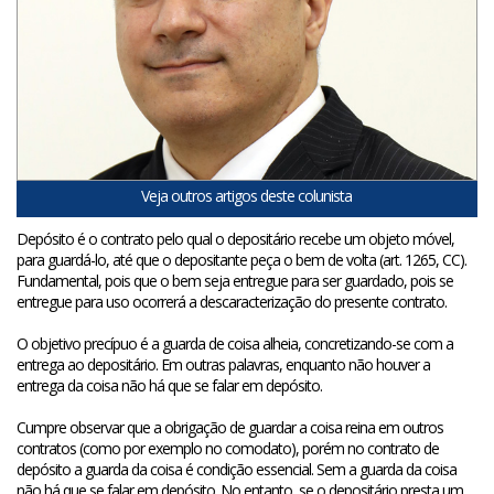
Veja outros artigos deste colunista
Depósito é o contrato pelo qual o depositário recebe um objeto móvel,
para guardá-lo, até que o depositante peça o bem de volta (art. 1265, CC).
Fundamental, pois que o bem seja entregue para ser guardado, pois se
entregue para uso ocorrerá a descaracterização do presente contrato.
O objetivo precípuo é a guarda de coisa alheia, concretizando-se com a
entrega ao depositário. Em outras palavras, enquanto não houver a
entrega da coisa não há que se falar em depósito.
Cumpre observar que a obrigação de guardar a coisa reina em outros
contratos (como por exemplo no comodato), porém no contrato de
depósito a guarda da coisa é condição essencial. Sem a guarda da coisa
não há que se falar em depósito. No entanto, se o depositário presta um